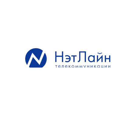
оборудования
кондиционирования и защитой он
на площадке
несанкционированного доступа.
организация
Сетевая инфраструктура
безлимитного
полностью зарезервирована и
доступа в
включена в высокоскорстное
Интернет на
кольцо 10Gbps.
скорости до
10Гбит/с и
Подключение операционных
выделение
офисов заказчика к оборудованию
сети IP адресов
может быть организовано по
прямым оптическим волокнам или
техническую
выделенным каналам L2 VPN.
поддержку
оборудования
Заказчка и
заключение
SLA при
необходимости
Состав услуг