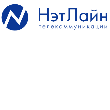
компании связана с
структуры, предприятия малого и среднег
хнологическими
АО «НэтЛайн» активно работает по проек
бмена трафиком и
обеспечения связью строящегося жилья и
передачу данных на
телефонной сети города Москвы.
Гб/с.
луг
ие городские и областные телефонные номера в кодах 495, 498, 499;
альные телефонные номера;
е «премиальных» номеров;
е номера бесплатного вызова 8-800;
 сети операторов междугородней и международной связи;
ие корпоративных телефонных сетей с выбором приоритетного вых
одние каналы связи;
услугам интеллектуальных сетей;
е возможности тарификации;
 сроки подключения;