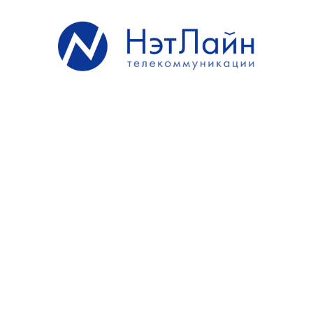
Тарифе «
Соточка
» будет увеличено до
110
(ста
десяти) телеканалов.
С «01» января 2023
г. стоимость Тарифа «
Премиум
»
будет составлять
350,00 руб
. Стоимость Тарифа
«
Соточка
» будет составлять
150,00 руб
.
С «01» января 2023
г. стоимость тарифных планов
Интернет с подключением по оптической линии
составит:
250 Мбит/с – 450 руб.
350 Мбит/с – 550 руб.
500 Мбит/с – 650 руб.
1Гб – 1200 руб.